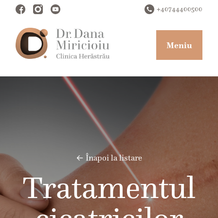
+40744400500
Meniu
← Înapoi la listare
Tratamentul