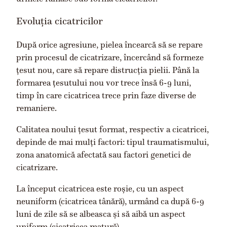
Evoluția cicatricilor
După orice agresiune, pielea încearcă să se repare
prin procesul de cicatrizare, încercând să formeze
țesut nou, care să repare distrucția pielii. Până la
formarea țesutului nou vor trece însă 6-9 luni,
timp în care cicatricea trece prin faze diverse de
remaniere.
Calitatea noului țesut format, respectiv a cicatricei,
depinde de mai mulți factori: tipul traumatismului,
zona anatomică afectată sau factori genetici de
cicatrizare.
La început cicatricea este roșie, cu un aspect
neuniform (cicatricea tânără), urmând ca după 6-9
luni de zile să se albeasca și să aibă un aspect
uniform (cicatricea matură).