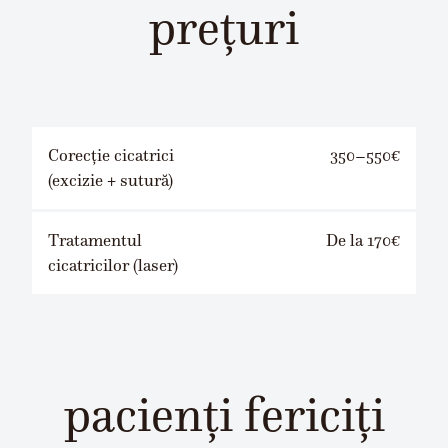
prețuri
Corecție cicatrici
350–550€
(excizie + sutură)
Tratamentul
De la 170€
cicatricilor (laser)
pacienți fericiți