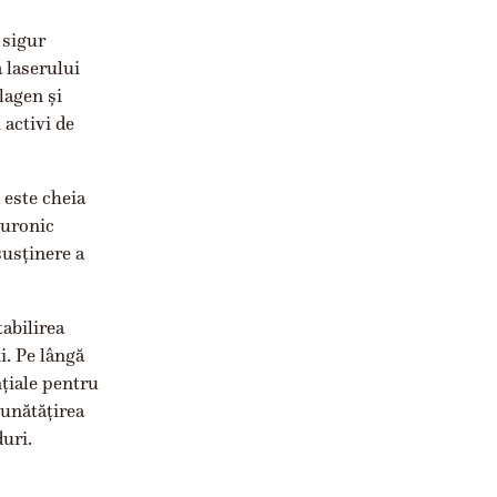
 sigur
a laserului
lagen și
 activi de
 este cheia
luronic
susținere a
tabilirea
i. Pe lângă
țiale pentru
bunătățirea
duri.