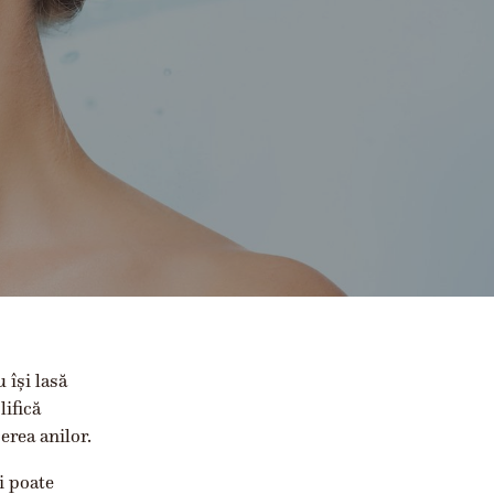
 își lasă
lifică
erea anilor.
i poate