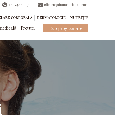
+40744400500
clinica@danamiricioiu.com
LARE CORPORALĂ
DERMATOLOGIE
NUTRIȚIE
medicală
Prețuri
Fă o programare
i