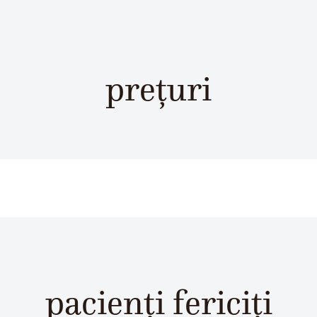
prețuri
pacienți fericiți