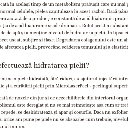
ocată în același timp de un metabolism prăbușit care nu mai 
normal celulele, pielea capitulează în acest război. Dacă până
era ajutată de o producție constantă de acid hialuronic propr
cția de acid hialuronic scade dramatic. Rolul acestei substanț
le de apă și a menține nivelul de hidratare a pielii. În lipsa ei
ect uscat, subțire și flasc. Degradarea colagenului este un al
e afectarea pielii, provocând scăderea tonusului și a elasticită
fectuează hidratarea pielii?
ine o piele hidratată, fără riduri, cu ajutorul injectării int
ic și a curățării pielii prin MicroLaserPeel - peelingul superfi
cată de noxele din jur și de dezechilibrele din interiorul org
lismul este dereglat și nu se mai reînnoiește așa cum ar tre
 repede, se deshidratează și apar și coșurile. Dacă nu exfol
a, orice am pune pe piele nu se absoarbe cum trebuie, nivelul
d unul minim.