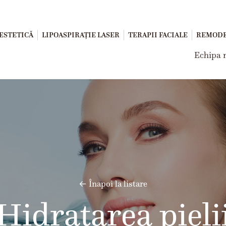
ESTETICĂ
LIPOASPIRAȚIE LASER
TERAPII FACIALE
REMODE
Echipa 
← Înapoi la listare
Hidratarea pieli