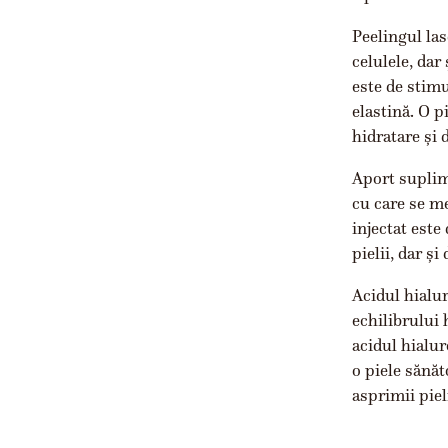
Peelingul las
celulele, dar
este de stimu
elastină. O p
hidratare și 
Aport suplim
cu care se me
injectat este
pielii, dar și
Acidul hialur
echilibrului 
acidul hialu
o piele sănăt
asprimii pieli