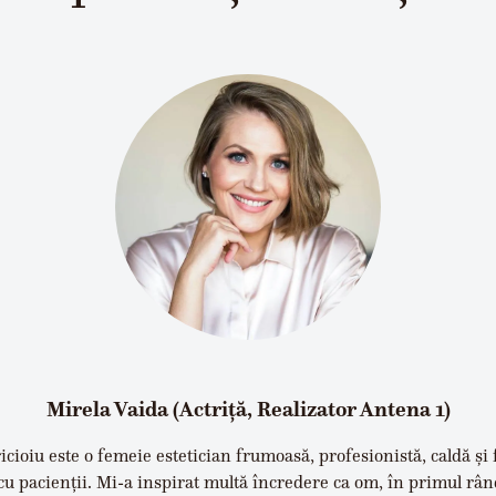
Mirela Vaida (Actriță, Realizator Antena 1)
cioiu este o femeie estetician frumoasă, profesionistă, caldă și 
 cu pacienții. Mi-a inspirat multă încredere ca om, în primul rân