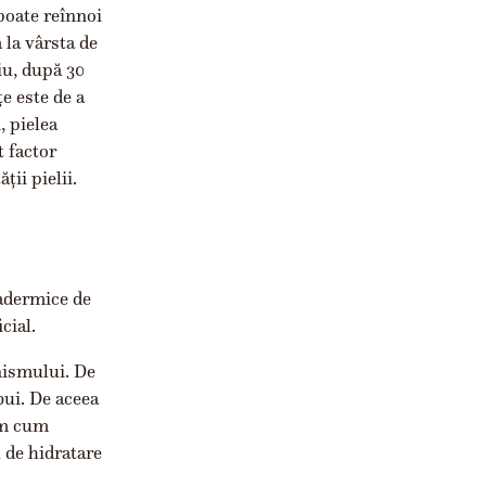
poate reînnoi
 la vârsta de
iu, după 30
e este de a
, pielea
t factor
ții pielii.
radermice de
cial.
anismului. De
bui. De aceea
iem cum
 de hidratare