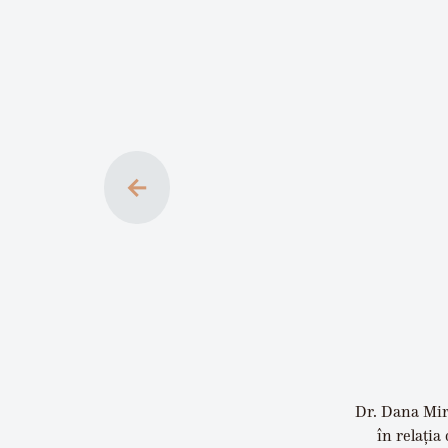
←
Dr. Dana Miri
în relația