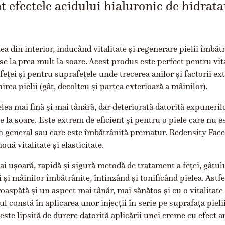
t efectele acidului hialuronic de hidrata
ea din interior, inducând vitalitate și regenerare pielii îmbăt
se la prea mult la soare. Acest produs este perfect pentru vita
feței și pentru suprafețele unde trecerea anilor și factorii ex
irea pielii (gât, decolteu și partea exterioară a mâinilor).
elea mai fină și mai tânără, dar deteriorată datorită expuneril
 la soare. Este extrem de eficient și pentru o piele care nu e
în general sau care este îmbătrânită prematur. Redensity Fac
nouă vitalitate și elasticitate.
i ușoară, rapidă și sigură metodă de tratament a feței, gâtulu
 și mâinilor îmbătrânite, întinzând și tonificând pielea. Astfe
aspătă și un aspect mai tânăr, mai sănătos și cu o vitalitate
 constă în aplicarea unor injecții în serie pe suprafața pielii
ste lipsită de durere datorită aplicării unei creme cu efect a