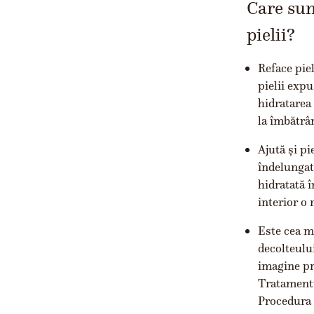
Care sun
pielii?
Reface piel
pielii expu
hidratarea 
la îmbătrân
Ajută și pi
îndelungate
hidratată 
interior o 
Este cea ma
decolteului
imagine pro
Tratamentul
Procedura e