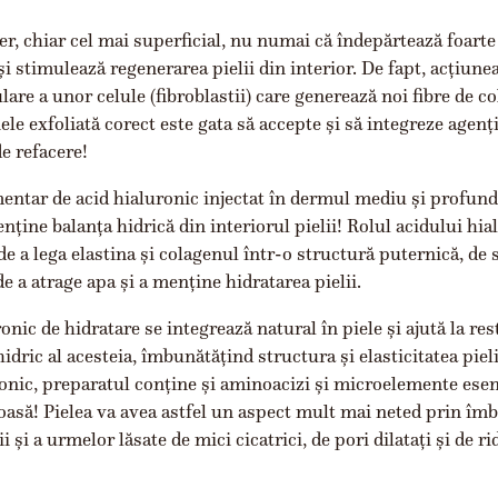
er, chiar cel mai superficial, nu numai că îndepărtează foarte
 și stimulează regenerarea pielii din interior. De fapt, acțiune
lare a unor celule (fibroblastii) care generează noi fibre de co
iele exfoliată corect este gata să accepte și să integreze agenți
de refacere!
entar de acid hialuronic injectat în dermul mediu și profund
nține balanța hidrică din interiorul pielii! Rolul acidului hia
 de a lega elastina și colagenul într-o structură puternică, de 
 de a atrage apa și a menține hidratarea pielii.
onic de hidratare se integrează natural în piele și ajută la res
hidric al acesteia, îmbunătățind structura și elasticitatea pieli
ronic, preparatul conține și aminoacizi și microelemente esen
oasă! Pielea va avea astfel un aspect mult mai neted prin îm
i și a urmelor lăsate de mici cicatrici, de pori dilatați și de ri