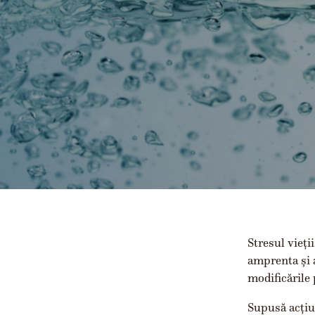
Stresul vieți
amprenta și a
modificările 
Supusă acțiun