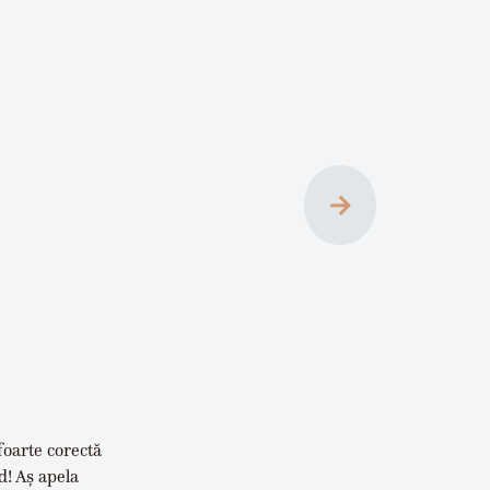
→
foarte corectă
d! Aș apela