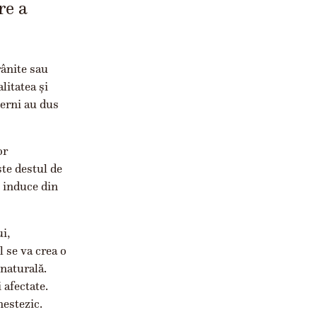
re a
rânite sau
litatea și
terni au dus
or
ste destul de
e induce din
i,
l se va crea o
 naturală.
 afectate.
nestezic.